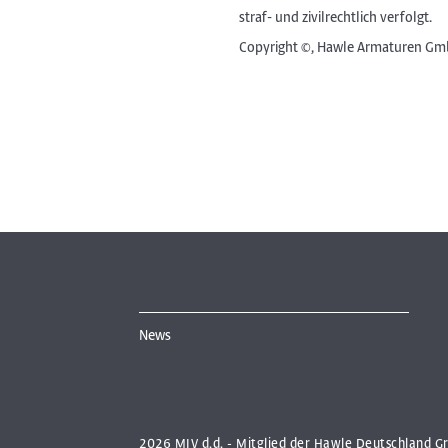
straf- und zivilrechtlich verfolgt.
Copyright ©, Hawle Armaturen Gmb
News
2026 MIV d.d. - Mitglied der Hawle Deutschland G