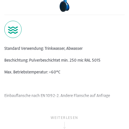
Standard Verwendung: Trinkwasser, Abwasser
Beschichtung: Pulverbeschichtet min. 250 mic RAL 5015
Max. Betriebstemperatur: +60°C
Einbauflansche nach EN 1092-2. Andere Flansche auf Anfrage
WEITERLESEN
Die Froschklappe kann als Schutz gegen Verschmutzungen von
Entwässerungsanlagen eingesetzt werden z.B. bei Hochwasser. Der